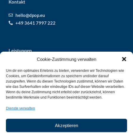
Kontakt
hello@dpop.eu
+49 3641 7997 222
Leistungen
Lösungen
Cookie-Zustimmung verwalten
Unsere Projekte
Um dir ein optimales Erlebnis zu bieten, verwenden wir Technologien wie
Produktfotografie in Jena
Cookies, um Geräteinformationen zu speichern und/oder darauf
Unser Team
zuzugreifen. Wenn du diesen Technologien zustimmst, können wir Daten
Jobs & Karriere
wie das Surfverhalten oder eindeutige IDs auf dieser Website verarbeiten.
Wenn du deine Zustimmung nicht erteilst oder zurückziehst, können
Webcam Jena
bestimmte Merkmale und Funktionen beeinträchtigt werden.
Dienste verwalten
Akzeptieren