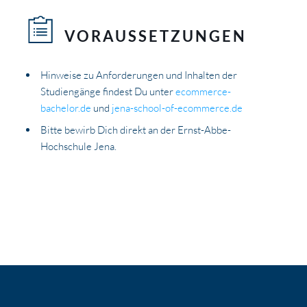
VORAUSSETZUNGEN
Hinweise zu Anforderungen und Inhalten der
Studiengänge findest Du unter
ecommerce-
bachelor.de
und
jena-school-of-ecommerce.de
Bitte bewirb Dich direkt an der Ernst-Abbe-
Hochschule Jena.