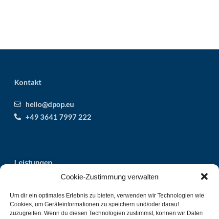
Kontakt
hello@dpop.eu
+49 3641 7997 222
Leistungen
Lösungen
Cookie-Zustimmung verwalten
Unsere Projekte
Um dir ein optimales Erlebnis zu bieten, verwenden wir Technologien wie
Produktfotografie in Jena
Cookies, um Geräteinformationen zu speichern und/oder darauf
Unser Team
zuzugreifen. Wenn du diesen Technologien zustimmst, können wir Daten